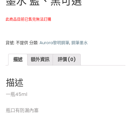
墨水 藍、黑可選
此商品目前已售完無法訂購
貨號:
不提供
分類:
Aurora黎明鋼筆
,
鋼筆墨水
描述
額外資訊
評價 (0)
描述
一瓶45ml
瓶口有防漏內塞