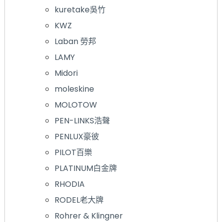
kuretake吳竹
KWZ
Laban 勞邦
LAMY
Midori
moleskine
MOLOTOW
PEN-LINKS浩聲
PENLUX豪彼
PILOT百樂
PLATINUM白金牌
RHODIA
RODEL老大牌
Rohrer & Klingner