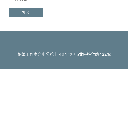
尋
關
鍵
字:
鋼筆工作室台中分舵｜ 404台中市北區進化路422號