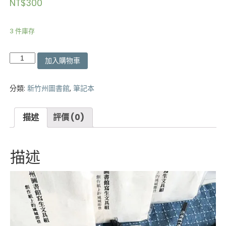
NT$
300
3 件庫存
新
加入購物車
竹
州
圖
分類:
新竹州圖書館
,
筆記本
書
館
描述
評價 (0)
寫
生
文
具
描述
組
數
量