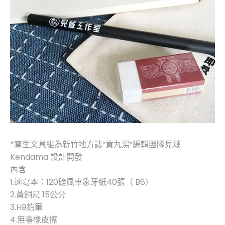
*寫生文具組為新竹地方誌”貢丸湯”編輯團隊見域
Kendama 設計開發
內含
1.速寫本：120磅風車象牙紙40張（ B6）
2.黃銅尺 15公分
3.HB鉛筆
4.無毒橡皮擦