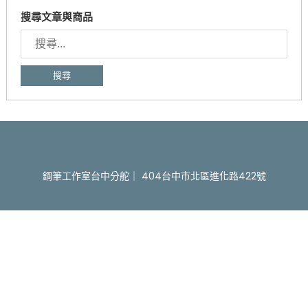
搜尋文章與商品
搜
尋
關
鍵
字:
鋼筆工作室台中分舵｜ 404台中市北區進化路422號