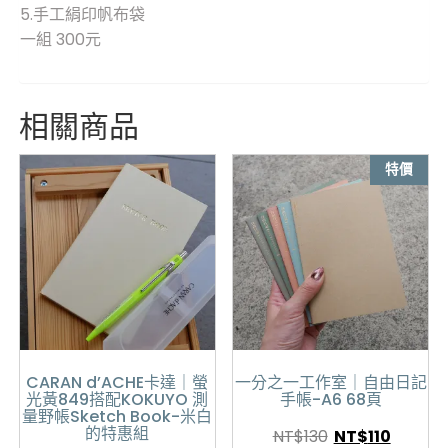
5.手工絹印帆布袋
一組 300元
相關商品
特價
CARAN d’ACHE卡達｜螢
一分之一工作室｜自由日記
光黃849搭配KOKUYO 測
手帳-A6 68頁
量野帳Sketch Book-米白
的特惠組
NT$
130
NT$
110