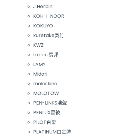
J.Herbin
KOH-I-NOOR
KOKUYO
kuretake吳竹
KWZ
Laban 勞邦
LAMY
Midori
moleskine
MOLOTOW
PEN-LINKS浩聲
PENLUX豪彼
PILOT百樂
PLATINUM白金牌