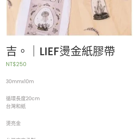
吉。｜LIEF燙金紙膠帶
NT$
250
30mmx10m
循環長度20cm
台灣和紙
燙亮金