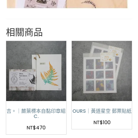
相關商品
吉。｜蕨葉標本自黏印章組
OURS｜黃道星空 郵票貼紙
C.
NT$
100
NT$
470