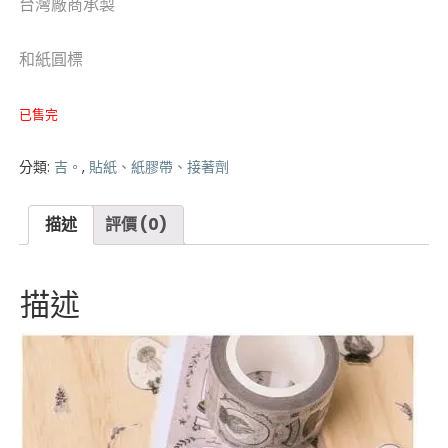
台灣廠商承製
和紙圓標
已售完
分類:
吉。
,
貼紙、紙膠帶、接著劑
描述
評價 (0)
描述