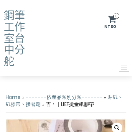
鋼筆
0
工作
NT$0
室台
中分
舵
Home
»
-------依產品類別分類-------
»
貼紙、
紙膠帶、接著劑
» 吉。｜LIEF燙金紙膠帶