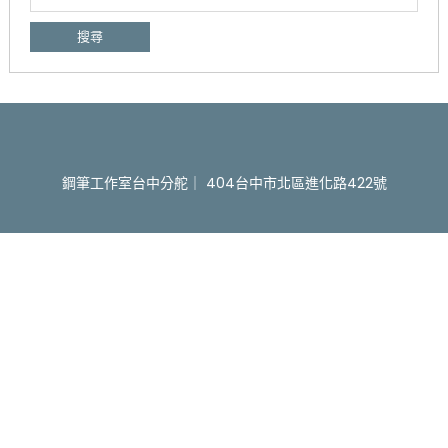
尋
關
鍵
字:
鋼筆工作室台中分舵｜ 404台中市北區進化路422號