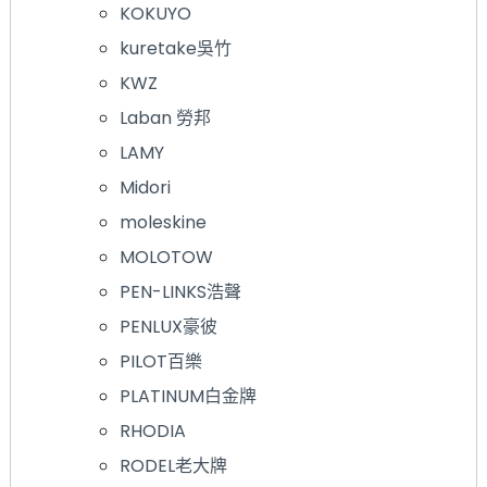
KOKUYO
kuretake吳竹
KWZ
Laban 勞邦
LAMY
Midori
moleskine
MOLOTOW
PEN-LINKS浩聲
PENLUX豪彼
PILOT百樂
PLATINUM白金牌
RHODIA
RODEL老大牌