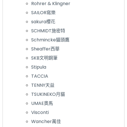
Rohrer & Klingner
SAILOR寫樂
sakura櫻花
SCHMIDT施密特
Schmincke貓頭鷹
Sheaffer西華
SKB文明鋼筆
Stipula
TACCIA
TENNY天益
TSUKINEKO月貓
UMAE奧馬
Visconti
Wancher萬佳