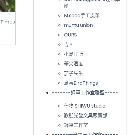
爾
M.seed手工皮革
imes
mumu union
OURS
吉。
小島匠所
筆尖溫度
茄子先生
鳥事BirdThings
-------鋼筆工作室聯盟-----
--
什物 SHIWU studio
歡迎光臨文具販賣部
鋼筆工作室
------一分之一工作室------