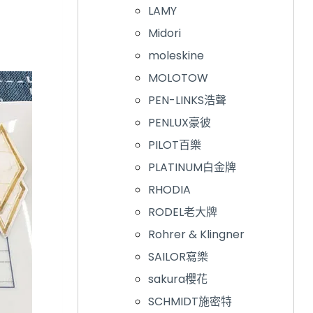
LAMY
Midori
moleskine
MOLOTOW
PEN-LINKS浩聲
PENLUX豪彼
PILOT百樂
PLATINUM白金牌
RHODIA
RODEL老大牌
Rohrer & Klingner
SAILOR寫樂
sakura櫻花
SCHMIDT施密特