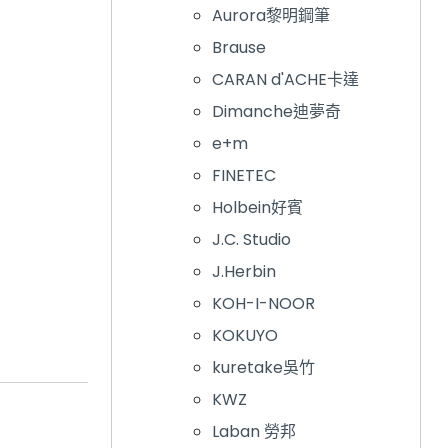
Aurora黎明鋼筆
Brause
CARAN d'ACHE卡達
Dimanche迪夢奇
e+m
FINETEC
Holbein好賓
J.C. Studio
J.Herbin
KOH-I-NOOR
KOKUYO
kuretake吳竹
KWZ
Laban 勞邦