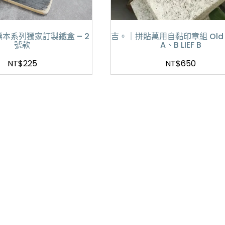
標本系列獨家訂製鐵盒 – 2
吉。｜拼貼萬用自黏印章組 Old T
號款
A、B LIEF B
NT$
225
NT$
650