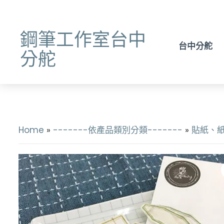
鋼筆工作室台中
台中分舵
分舵
Home
»
-------依產品類別分類-------
»
貼紙、