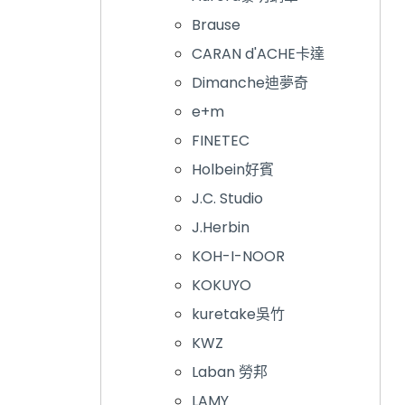
Brause
CARAN d'ACHE卡達
Dimanche迪夢奇
e+m
FINETEC
Holbein好賓
J.C. Studio
J.Herbin
KOH-I-NOOR
KOKUYO
kuretake吳竹
KWZ
Laban 勞邦
LAMY