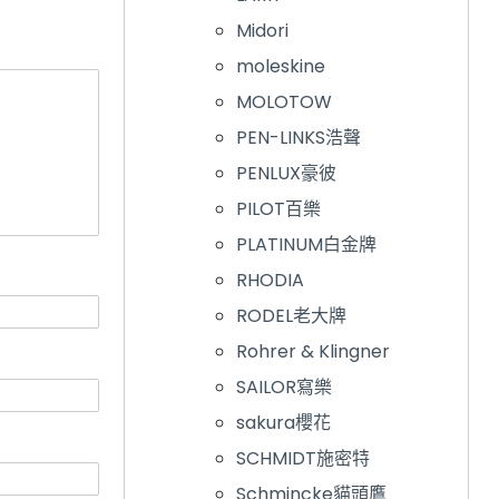
Midori
moleskine
MOLOTOW
PEN-LINKS浩聲
PENLUX豪彼
PILOT百樂
PLATINUM白金牌
RHODIA
RODEL老大牌
Rohrer & Klingner
SAILOR寫樂
sakura櫻花
SCHMIDT施密特
Schmincke貓頭鷹