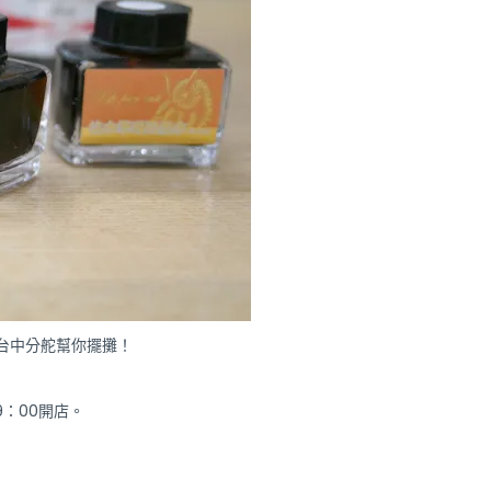
天台中分舵幫你擺攤！
9：00開店。