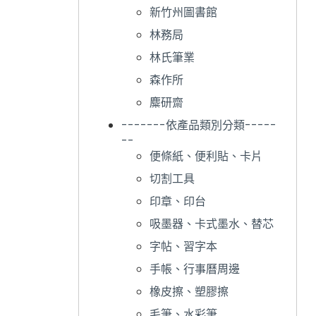
新竹州圖書館
林務局
林氏筆業
森作所
麋研齋
-------依產品類別分類-----
--
便條紙、便利貼、卡片
切割工具
印章、印台
吸墨器、卡式墨水、替芯
字帖、習字本
手帳、行事曆周邊
橡皮擦、塑膠擦
毛筆、水彩筆