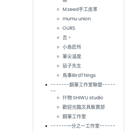
M.seed手工皮革
mumu union
OURS
吉。
小島匠所
筆尖溫度
茄子先生
鳥事BirdThings
-------鋼筆工作室聯盟-----
--
什物 SHIWU studio
歡迎光臨文具販賣部
鋼筆工作室
------一分之一工作室------