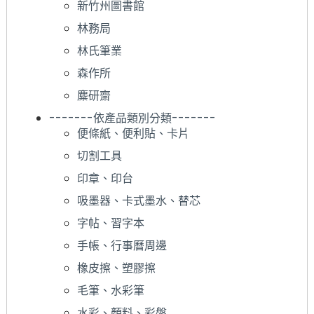
新竹州圖書館
林務局
林氏筆業
森作所
麋研齋
-------依產品類別分類-------
便條紙、便利貼、卡片
切割工具
印章、印台
吸墨器、卡式墨水、替芯
字帖、習字本
手帳、行事曆周邊
橡皮擦、塑膠擦
毛筆、水彩筆
水彩、顏料、彩盤