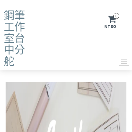
鋼筆
0
工作
NT$0
室台
中分
舵