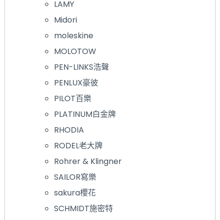
LAMY
Midori
moleskine
MOLOTOW
PEN-LINKS浩聲
PENLUX豪彼
PILOT百樂
PLATINUM白金牌
RHODIA
RODEL老大牌
Rohrer & Klingner
SAILOR寫樂
sakura櫻花
SCHMIDT施密特