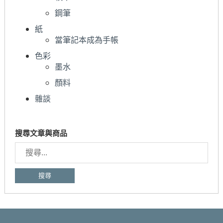
鋼筆
紙
當筆記本成為手帳
色彩
墨水
顏料
雜談
搜尋文章與商品
搜
尋
關
鍵
字: