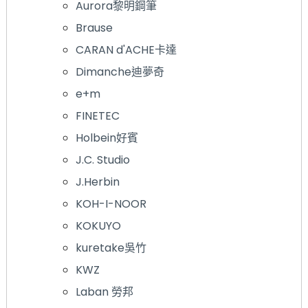
Aurora黎明鋼筆
Brause
CARAN d'ACHE卡達
Dimanche迪夢奇
e+m
FINETEC
Holbein好賓
J.C. Studio
J.Herbin
KOH-I-NOOR
KOKUYO
kuretake吳竹
KWZ
Laban 勞邦